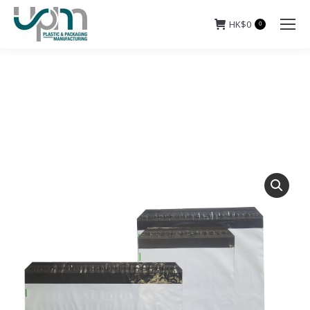
HK$
0
0