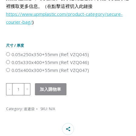
裡獲取更多信息。（在點擊這裡切入此鏈接
https://www.upmplastic.com/product-category/secure-
courier-bag/
)
尺寸 / 厚度
0.05x250x350+55mm (Ref: VZQ045)
0.05x330x400+55mm (Ref: VZQ046)
0.05x400x300+55mm (Ref: VZQ047)
LDPE
加入購物車
快
遞
Category:
速遞袋
SKU:
N/A
袋
(灰
色)
quantity