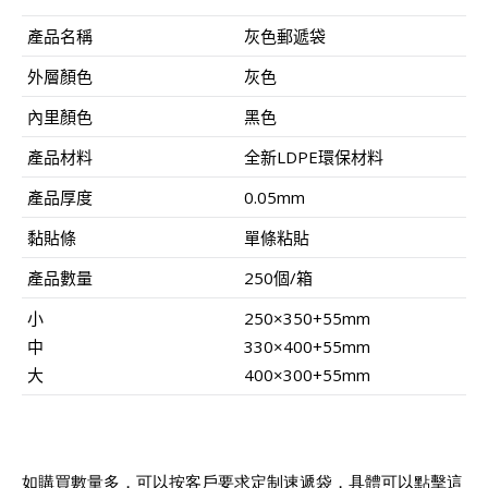
產品名稱
灰色郵遞袋
外層顏色
灰色
內里顏色
黑色
產品材料
全新
LDPE
環保材料
產品厚度
0.05mm
黏貼條
單條粘貼
產品數量
250
個
/
箱
小
250×350+55mm
中
330×400+55mm
大
400×300+55mm
如購買數量多，可以按客戶要求定制速遞袋，具體可以點擊這